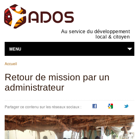
Au service du développement
local & citoyen
MENU
Vous êtes ici
L'ASSOCIATION
Accueil
Retour de mission par un
NOS ACTIVITÉS
administrateur
SUPPORTS EN LIGNE
VOUS ÊTES...
Partager ce contenu sur les réseaux sociaux :