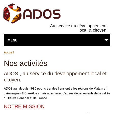
Au service du développement
local & citoyen
MENU
Vous êtes ici
L'ASSOCIATION
Accueil
Nos activités
NOS ACTIVITÉS
ADOS , au service du développement local et
SUPPORTS EN LIGNE
citoyen.
VOUS ÊTES...
ADOS agit depuis 1985 pour créer des liens entre les régions de Matam et
d’Auvergne-Rhône-Alpes mais aussi avec d'autres départements de la vallée
du fleuve Sénégal et de France.
NOTRE MISSION