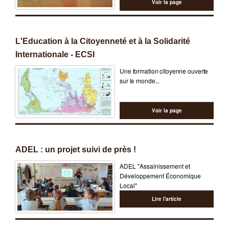
formations donnent des clés sur
Voir la page
les questions d’interculturalité et
de phénomènes migratoires,
autour de plusieurs thématiques :
L'Education à la Citoyenneté et à la Solidarité
Internationale - ECSI
Une formation citoyenne ouverte
sur le monde...
Voir la page
ADEL : un projet suivi de près !
ADEL "Assainissement et
Développement Économique
Local"
Lire l'article