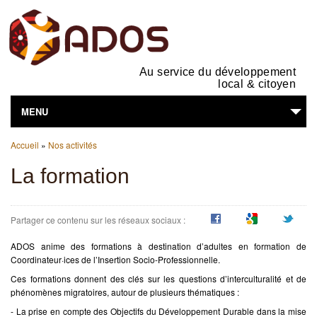
Au service du développement
local & citoyen
MENU
Vous êtes ici
L'ASSOCIATION
Accueil
»
Nos activités
La formation
NOS ACTIVITÉS
SUPPORTS EN LIGNE
Partager ce contenu sur les réseaux sociaux :
VOUS ÊTES...
ADOS anime des formations à destination d’adultes en formation de
Coordinateur·ices de l’Insertion Socio-Professionnelle.
Ces formations donnent des clés sur les questions d’interculturalité et de
phénomènes migratoires, autour de plusieurs thématiques :
- La prise en compte des Objectifs du Développement Durable dans la mise