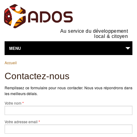
Au service du développement
local & citoyen
MENU
Vous êtes ici
L'ASSOCIATION
Accueil
Contactez-nous
NOS ACTIVITÉS
Remplissez ce formulaire pour nous contacter. Nous vous répondrons dans
SUPPORTS EN LIGNE
les meilleurs délais.
Votre nom
VOUS ÊTES...
*
Votre adresse email
*