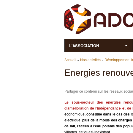
L'ASSOCIATION
Vous êtes ici
Accueil
»
Nos activités
»
Développement l
Energies renouve
Partager ce contenu sur les réseaux sociau
Le sous-secteur des énergies renouv
d’amélioration de l’indépendance et de
économique,
constitue dans le cas des 
électrique,
plus de la moitié des charges 
de fait, l’accès à l’eau potable des popul
villages, est quasi-inexistant.