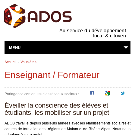
Au service du développement
local & citoyen
MENU
Vous êtes ici
L'ASSOCIATION
Accueil
»
Vous êtes...
Enseignant / Formateur
NOS ACTIVITÉS
SUPPORTS EN LIGNE
Partager ce contenu sur les réseaux sociaux :
VOUS ÊTES...
Éveiller la conscience des élèves et
étudiants, les mobiliser sur un projet
ADOS travaille depuis plusieurs années avec les établissements scolaires et
centres de formation des régions de Matam et de Rhône-Alpes. Nous nous
adaptons à votre projet.