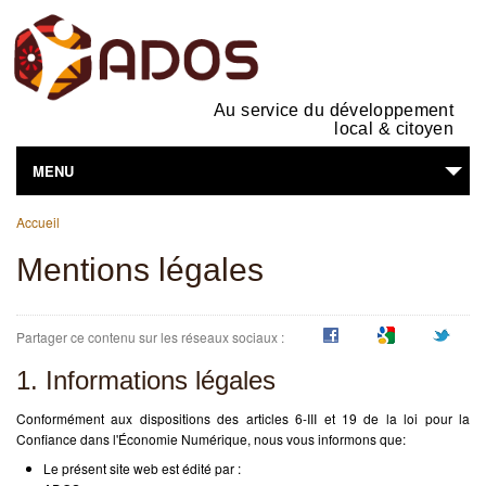
Au service du développement
local & citoyen
MENU
Vous êtes ici
L'ASSOCIATION
Accueil
Mentions légales
NOS ACTIVITÉS
SUPPORTS EN LIGNE
Partager ce contenu sur les réseaux sociaux :
VOUS ÊTES...
1. Informations légales
Conformément aux dispositions des articles 6-III et 19 de la loi pour la
Confiance dans l'Économie Numérique, nous vous informons que:
Le présent site web est édité par :