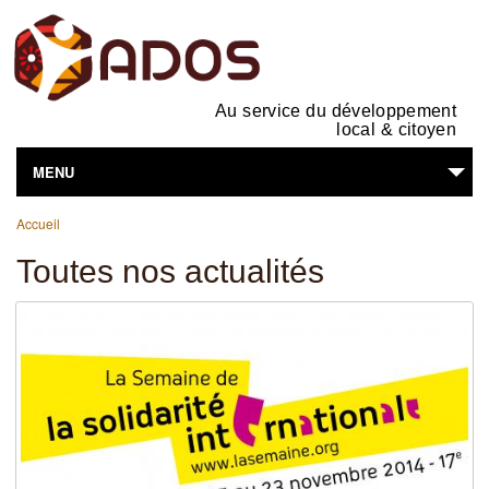
Au service du développement
local & citoyen
MENU
Vous êtes ici
L'ASSOCIATION
Accueil
Toutes nos actualités
NOS ACTIVITÉS
SUPPORTS EN LIGNE
VOUS ÊTES...