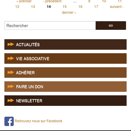
« premier
‹ précédent
…
9
10
11
Pages
12
13
14
15
16
17
suivant ›
dernier »
Rechercher
ACTUALITÉS
VIE ASSOCIATIVE
ADHÉRER
FAIRE UN DON
NEWSLETTER
Retrouvez nous sur Facebook