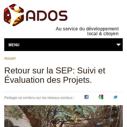
Au service du développement
local & citoyen
MENU
Vous êtes ici
L'ASSOCIATION
Accueil
Retour sur la SEP: Suivi et
NOS ACTIVITÉS
Évaluation des Projets.
SUPPORTS EN LIGNE
VOUS ÊTES...
Partager ce contenu sur les réseaux sociaux :