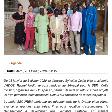
Masquer
Agenda
Date:
Mardi, 25 Février, 2020 - 12:15
Du 25 janvier au 8 février 2020, la directrice Sylvaine Oudin et la présidente
d'ADOS, Rachel Nodin se sont rendues au Sénégal pour la SEP. Cette
mission, organisée deux fois par an, permet de faire un retour sur les projets
et d'en percevoir leurs avancées. Retour sur l'avancée de quelques projets :
Le projet SECUREM, porté par les départements de la Drôme et de Kanel
avance à grandes enjambées, il a pour vocation d'accompagner le
Département à développer une véritable stratégie en matière