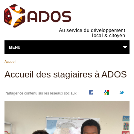
Au service du développement
local & citoyen
MENU
Vous êtes ici
L'ASSOCIATION
Accueil
Accueil des stagiaires à ADOS
NOS ACTIVITÉS
SUPPORTS EN LIGNE
Partager ce contenu sur les réseaux sociaux :
VOUS ÊTES...