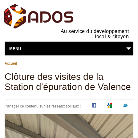
Au service du développement
local & citoyen
MENU
Vous êtes ici
L'ASSOCIATION
Accueil
Clôture des visites de la
NOS ACTIVITÉS
Station d'épuration de Valence
SUPPORTS EN LIGNE
VOUS ÊTES...
Partager ce contenu sur les réseaux sociaux :