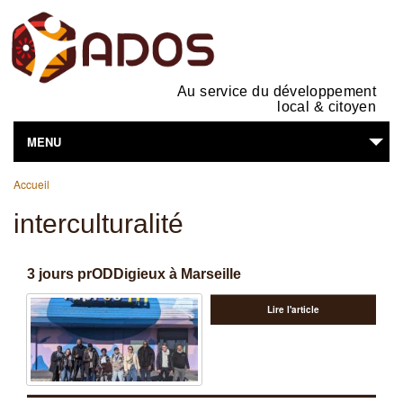
Au service du développement
local & citoyen
MENU
Vous êtes ici
L'ASSOCIATION
Accueil
interculturalité
NOS ACTIVITÉS
SUPPORTS EN LIGNE
3 jours prODDigieux à Marseille
VOUS ÊTES...
Lire l'article